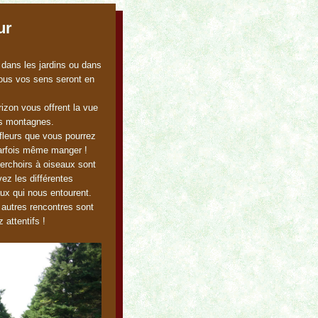
ur
dans les jardins ou dans
ous vos sens seront en
izon vous offrent la vue
es montagnes.
fleurs que vous pourrez
 parfois même manger !
rchoirs à oiseaux sont
ez les différentes
ux qui nous entourent.
autres rencontres sont
 attentifs !