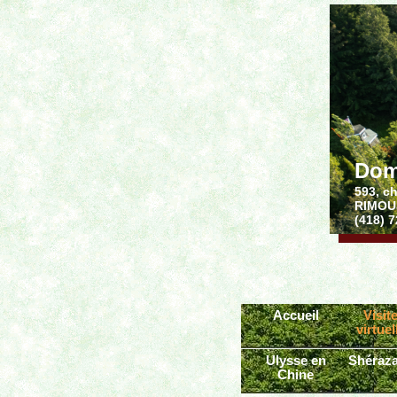
Dom
593, c
RIMOU
(418) 
Accueil
Visit
virtuel
Ulysse en
Shéraz
Chine