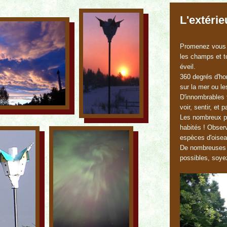
L'extérie
Promenez vous 
les champs et t
éveil.
360 degrés d'hor
sur la mer ou l
D'innombrables 
voir, sentir, et
Les nombreux pe
habités ! Observ
espèces d'oisea
De nombreuses 
possibles, soyez